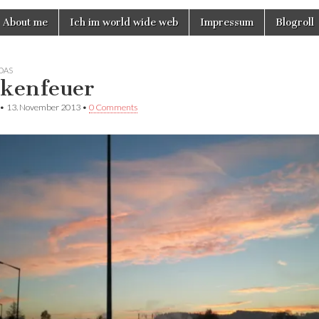
About me
Ich im world wide web
Impressum
Blogroll
DAS
kenfeuer
•
13. November 2013
•
0 Comments