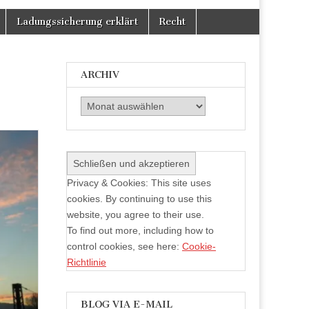
Facebook
Twitter
auf
anzeigen
anzeigen
Instagram
Ladungssicherung erklärt
Recht
anzeigen
ARCHIV
Archiv
Privacy & Cookies: This site uses
cookies. By continuing to use this
website, you agree to their use.
To find out more, including how to
control cookies, see here:
Cookie-
Richtlinie
BLOG VIA E-MAIL