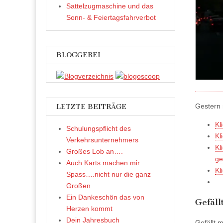
Sattelzugmaschine und das
Sonn- & Feiertagsfahrverbot
BLOGGEREI
Gestern
LETZTE BEITRÄGE
Kl
Schulungspflicht des
Kl
Verkehrsunternehmers
Kl
Großes Lob an….
ge
Auch Karts machen mir
Kl
Spass….nicht nur die ganz
Großen
Ein Dankeschön das von
Gefäll
Herzen kommt
Dein Jahresbuch
Gefällt m