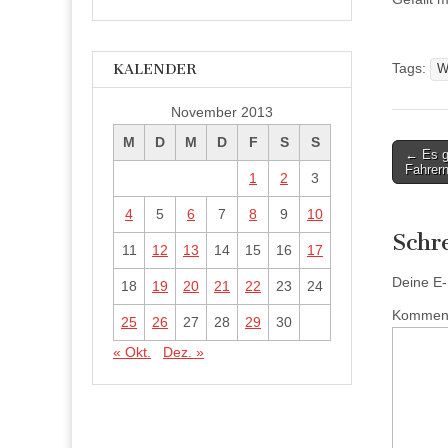
Tags:
KALENDER
W
November 2013
M
D
M
D
F
S
S
Post
← Es g
Fahrer
naviga
1
2
3
4
5
6
7
8
9
10
Schr
11
12
13
14
15
16
17
Deine E-M
18
19
20
21
22
23
24
Kommen
25
26
27
28
29
30
« Okt.
Dez. »