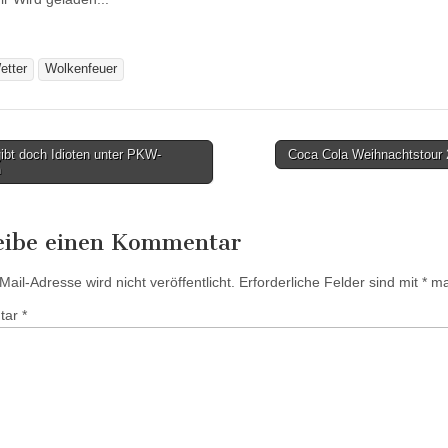
etter
Wolkenfeuer
ibt doch Idioten unter PKW-
Coca Cola Weihnachtstour
n
tion
eibe einen Kommentar
ail-Adresse wird nicht veröffentlicht.
Erforderliche Felder sind mit
*
mar
tar
*