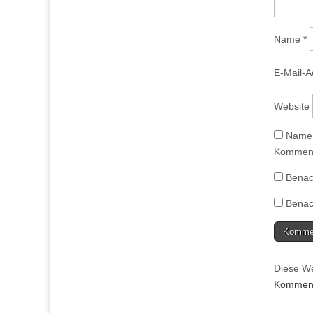
Name
*
E-Mail-
Website
Name,
Komment
Benac
Benach
Diese We
Kommenta