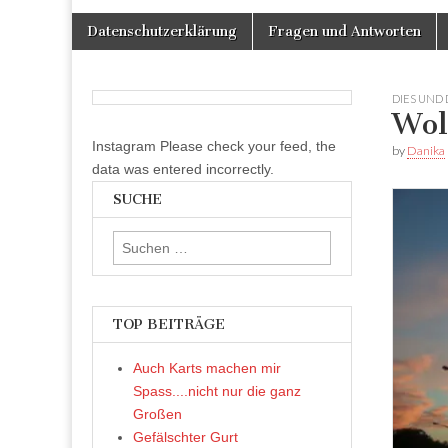
Skip
Main
Datenschutzerklärung
Fragen und Antworten
to
menu
content
DIES UND 
Wol
Instagram Please check your feed, the
by
Danika
data was entered incorrectly.
SUCHE
Suchen
nach:
TOP BEITRÄGE
Auch Karts machen mir
Spass....nicht nur die ganz
Großen
Gefälschter Gurt