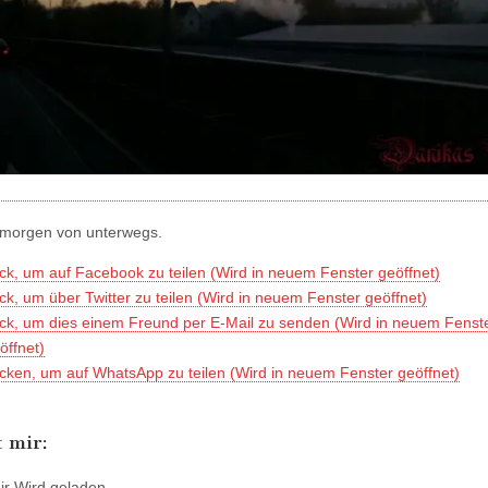
 morgen von unterwegs.
ick, um auf Facebook zu teilen (Wird in neuem Fenster geöffnet)
ick, um über Twitter zu teilen (Wird in neuem Fenster geöffnet)
ick, um dies einem Freund per E-Mail zu senden (Wird in neuem Fenst
öffnet)
icken, um auf WhatsApp zu teilen (Wird in neuem Fenster geöffnet)
t mir:
ir
Wird geladen...