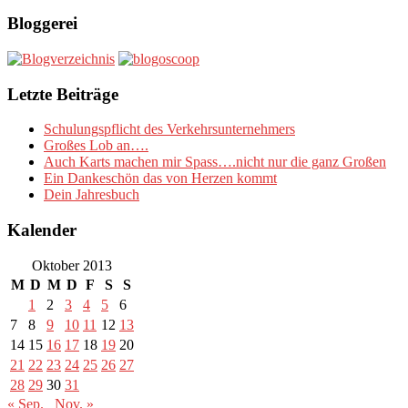
Bloggerei
Letzte Beiträge
Schulungspflicht des Verkehrsunternehmers
Großes Lob an….
Auch Karts machen mir Spass….nicht nur die ganz Großen
Ein Dankeschön das von Herzen kommt
Dein Jahresbuch
Kalender
Oktober 2013
M
D
M
D
F
S
S
1
2
3
4
5
6
7
8
9
10
11
12
13
14
15
16
17
18
19
20
21
22
23
24
25
26
27
28
29
30
31
« Sep.
Nov. »