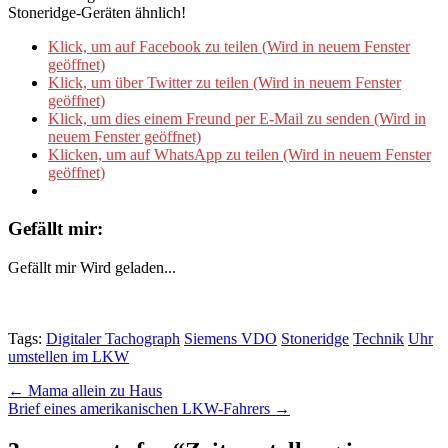
Stoneridge-Geräten ähnlich!
Klick, um auf Facebook zu teilen (Wird in neuem Fenster
geöffnet)
Klick, um über Twitter zu teilen (Wird in neuem Fenster
geöffnet)
Klick, um dies einem Freund per E-Mail zu senden (Wird in
neuem Fenster geöffnet)
Klicken, um auf WhatsApp zu teilen (Wird in neuem Fenster
geöffnet)
Gefällt mir:
Gefällt mir
Wird geladen...
Tags:
Digitaler Tachograph
Siemens VDO
Stoneridge
Technik
Uhr
umstellen im LKW
Post
← Mama allein zu Haus
Brief eines amerikanischen LKW-Fahrers →
navigation