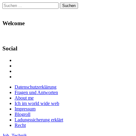
Suchen
nach:
Welcome
Social
Profil
von
Profil
Danikas
von
Profil
Blog
CrazyDevilDeli
von
Google+
auf
auf
devildeli
Main
Skip
Datenschutzerklärung
Facebook
Twitter
auf
to
Fragen und Antworten
anzeigen
anzeigen
Instagram
menu
content
About me
anzeigen
Ich im world wide web
Impressum
Blogroll
Ladungssicherung erklärt
Recht
Job
,
Technik