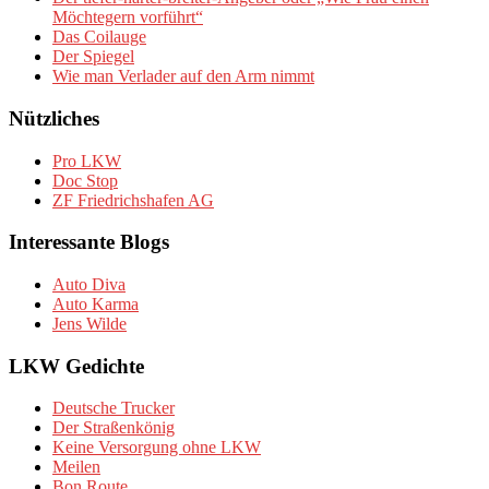
Möchtegern vorführt“
Das Coilauge
Der Spiegel
Wie man Verlader auf den Arm nimmt
Nützliches
Pro LKW
Doc Stop
ZF Friedrichshafen AG
Interessante Blogs
Auto Diva
Auto Karma
Jens Wilde
LKW Gedichte
Deutsche Trucker
Der Straßenkönig
Keine Versorgung ohne LKW
Meilen
Bon Route