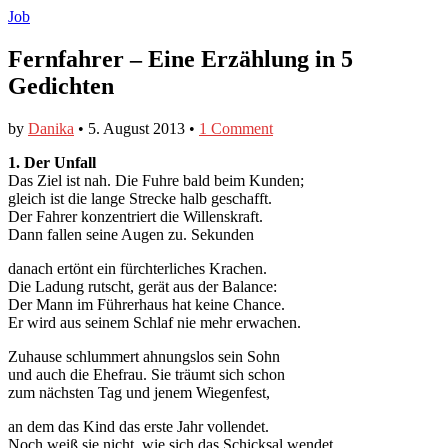
Job
Fernfahrer – Eine Erzählung in 5
Gedichten
by
Danika
•
5. August 2013
•
1 Comment
1. Der Unfall
Das Ziel ist nah. Die Fuhre bald beim Kunden;
gleich ist die lange Strecke halb geschafft.
Der Fahrer konzentriert die Willenskraft.
Dann fallen seine Augen zu. Sekunden
danach ertönt ein fürchterliches Krachen.
Die Ladung rutscht, gerät aus der Balance:
Der Mann im Führerhaus hat keine Chance.
Er wird aus seinem Schlaf nie mehr erwachen.
Zuhause schlummert ahnungslos sein Sohn
und auch die Ehefrau. Sie träumt sich schon
zum nächsten Tag und jenem Wiegenfest,
an dem das Kind das erste Jahr vollendet.
Noch weiß sie nicht, wie sich das Schicksal wendet.