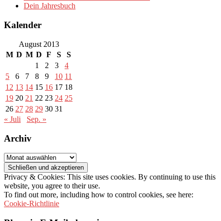
Dein Jahresbuch
Kalender
August 2013
M
D
M
D
F
S
S
1
2
3
4
5
6
7
8
9
10
11
12
13
14
15
16
17
18
19
20
21
22
23
24
25
26
27
28
29
30
31
« Juli
Sep. »
Archiv
Archiv
Privacy & Cookies: This site uses cookies. By continuing to use this
website, you agree to their use.
To find out more, including how to control cookies, see here:
Cookie-Richtlinie